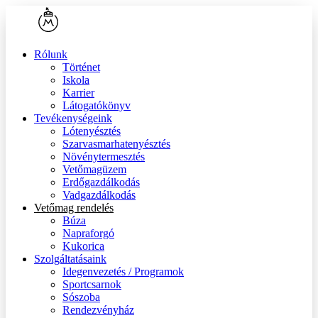
Rólunk
Történet
Iskola
Karrier
Látogatókönyv
Tevékenységeink
Lótenyésztés
Szarvasmarhatenyésztés
Növénytermesztés
Vetőmagüzem
Erdőgazdálkodás
Vadgazdálkodás
Vetőmag rendelés
Búza
Napraforgó
Kukorica
Szolgáltatásaink
Idegenvezetés / Programok
Sportcsarnok
Sószoba
Rendezvényház