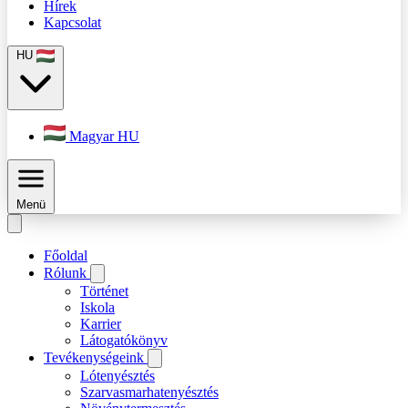
Hírek
Kapcsolat
HU
Magyar
HU
Menü
Főoldal
Rólunk
Történet
Iskola
Karrier
Látogatókönyv
Tevékenységeink
Lótenyésztés
Szarvasmarhatenyésztés