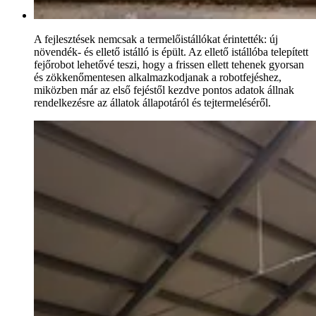
A fejlesztések nemcsak a termelőistállókat érintették: új
növendék- és ellető istálló is épült. Az ellető istállóba telepített
fejőrobot lehetővé teszi, hogy a frissen ellett tehenek gyorsan
és zökkenőmentesen alkalmazkodjanak a robotfejéshez,
miközben már az első fejéstől kezdve pontos adatok állnak
rendelkezésre az állatok állapotáról és tejtermeléséről.