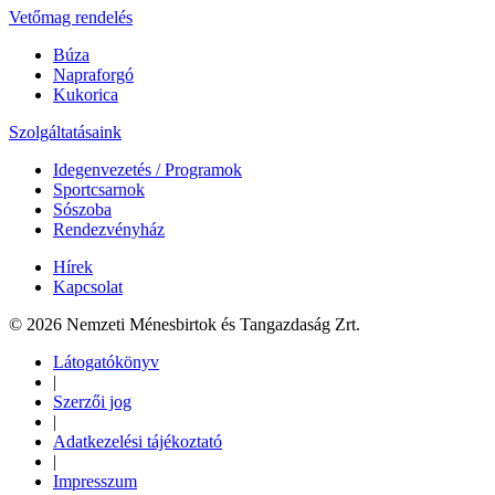
Vetőmag rendelés
Búza
Napraforgó
Kukorica
Szolgáltatásaink
Idegenvezetés / Programok
Sportcsarnok
Sószoba
Rendezvényház
Hírek
Kapcsolat
© 2026 Nemzeti Ménesbirtok és Tangazdaság Zrt.
Látogatókönyv
|
Szerzői jog
|
Adatkezelési tájékoztató
|
Impresszum