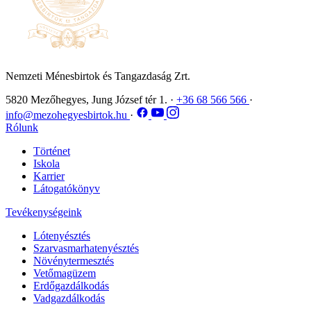
Nemzeti Ménesbirtok és Tangazdaság Zrt.
5820 Mezőhegyes, Jung József tér 1.
·
+36 68 566 566
·
info@mezohegyesbirtok.hu
·
Rólunk
Történet
Iskola
Karrier
Látogatókönyv
Tevékenységeink
Lótenyésztés
Szarvasmarhatenyésztés
Növénytermesztés
Vetőmagüzem
Erdőgazdálkodás
Vadgazdálkodás