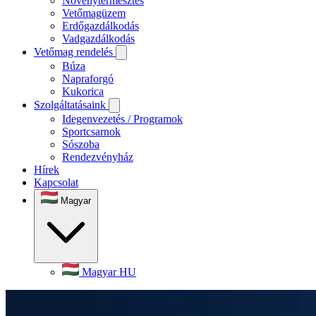
Növénytermesztés
Vetőmagüzem
Erdőgazdálkodás
Vadgazdálkodás
Vetőmag rendelés
Búza
Napraforgó
Kukorica
Szolgáltatásaink
Idegenvezetés / Programok
Sportcsarnok
Sószoba
Rendezvényház
Hírek
Kapcsolat
Magyar
Magyar
HU