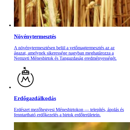
Növény­termesztés
A növénytermesztésen belül a vetőmagtermesztés az az
ágazat, amelynek sikeressége nagyban meghatározza a
Nemzeti Ménesbirtok és Tangazdaság eredményességét.
Erdőgazdálkodás
Erdészet mezőhegyesi Ménesbirtokon — telepítés, ápolás és
fenntartható erdőkezelés a birtok erdőterületein.