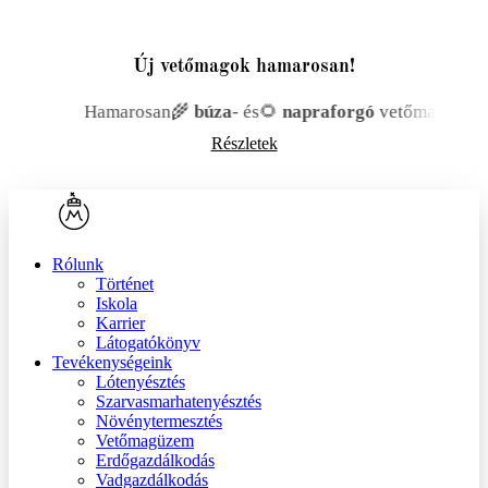
Új vetőmagok hamarosan!
aforgó
vetőmag is elérhető lesz portfóliónkban.
Hamaro
Részletek
Rólunk
Történet
Iskola
Karrier
Látogatókönyv
Tevékenységeink
Lótenyésztés
Szarvasmarhatenyésztés
Növénytermesztés
Vetőmagüzem
Erdőgazdálkodás
Vadgazdálkodás