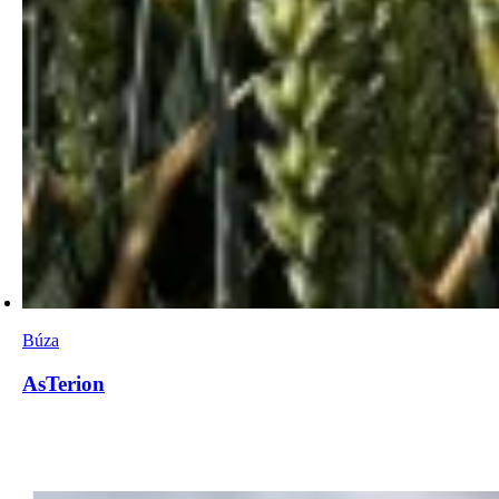
Búza
AsTerion