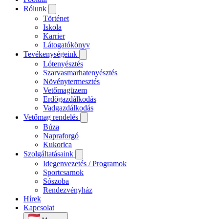
Rólunk
Történet
Iskola
Karrier
Látogatókönyv
Tevékenységeink
Lótenyésztés
Szarvasmarhatenyésztés
Növénytermesztés
Vetőmagüzem
Erdőgazdálkodás
Vadgazdálkodás
Vetőmag rendelés
Búza
Napraforgó
Kukorica
Szolgáltatásaink
Idegenvezetés / Programok
Sportcsarnok
Sószoba
Rendezvényház
Hírek
Kapcsolat