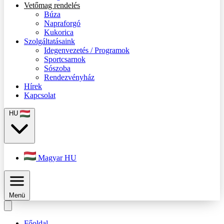
Vetőmag rendelés
Búza
Napraforgó
Kukorica
Szolgáltatásaink
Idegenvezetés / Programok
Sportcsarnok
Sószoba
Rendezvényház
Hírek
Kapcsolat
HU
Magyar
HU
Menü
Főoldal