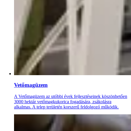
Vetőmagüzem
A Vetőmagüzem az utóbbi évek fejlesztéseinek köszönhetően
3000 hektár vetőmagkukorica fogadására, zsákolásra
alkalmas. A telep területén korszerű feldolgozó működik.