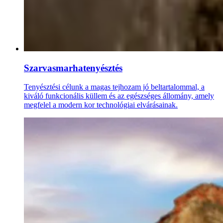
Szarvasmarha­tenyésztés
Tenyésztési célunk a magas tejhozam jó beltartalommal, a
kiváló funkcionális küllem és az egészséges állomány, amely
megfelel a modern kor technológiai elvárásainak.