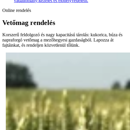
vadállomány-kezelés és élőhelyvédelem.
Online rendelés
Vetőmag rendelés
Korszerű feldolgozó és nagy kapacitású tárolás: kukorica, búza és
napraforgó vetőmag a mezőhegyesi gazdaságból. Lapozza át
fajtáinkat, és rendeljen közvetlenül tőlünk.