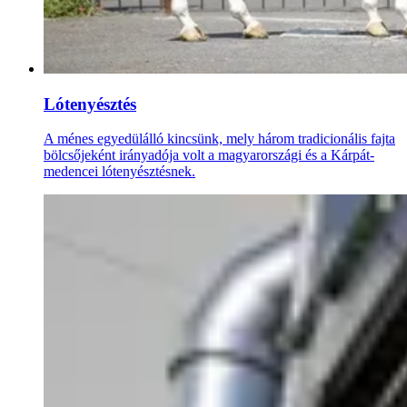
Lótenyésztés
A ménes egyedülálló kincsünk, mely három tradicionális fajta
bölcsőjeként irányadója volt a magyarországi és a Kárpát-
medencei lótenyésztésnek.