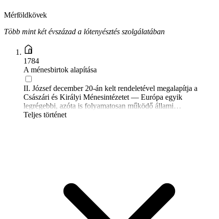
Mérföldkövek
Több mint két évszázad a lótenyésztés szolgálatában
1784
A ménesbirtok alapítása
II. József december 20-án kelt rendeletével megalapítja a
Császári és Királyi Ménesintézetet — Európa egyik
legrégebbi, azóta is folyamatosan működő állami
ménesbirtokát.
Teljes történet