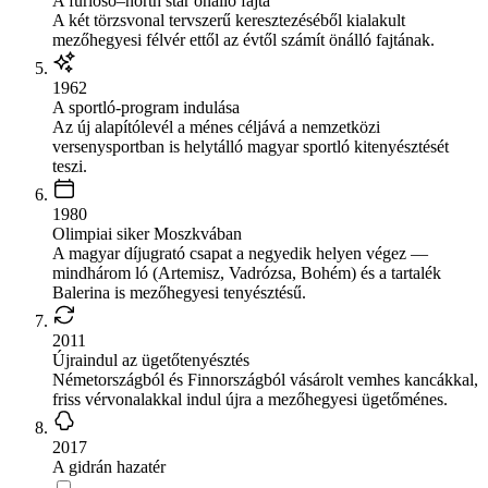
A furioso–north star önálló fajta
A két törzsvonal tervszerű keresztezéséből kialakult
mezőhegyesi félvér ettől az évtől számít önálló fajtának.
1962
A sportló-program indulása
Az új alapítólevél a ménes céljává a nemzetközi
versenysportban is helytálló magyar sportló kitenyésztését
teszi.
1980
Olimpiai siker Moszkvában
A magyar díjugrató csapat a negyedik helyen végez —
mindhárom ló (Artemisz, Vadrózsa, Bohém) és a tartalék
Balerina is mezőhegyesi tenyésztésű.
2011
Újraindul az ügetőtenyésztés
Németországból és Finnországból vásárolt vemhes kancákkal,
friss vérvonalakkal indul újra a mezőhegyesi ügetőménes.
2017
A gidrán hazatér