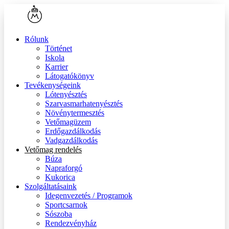
Rólunk
Történet
Iskola
Karrier
Látogatókönyv
Tevékenységeink
Lótenyésztés
Szarvasmarhatenyésztés
Növénytermesztés
Vetőmagüzem
Erdőgazdálkodás
Vadgazdálkodás
Vetőmag rendelés
Búza
Napraforgó
Kukorica
Szolgáltatásaink
Idegenvezetés / Programok
Sportcsarnok
Sószoba
Rendezvényház