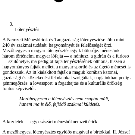
Lótenyésztés
A Nemzeti Ménesbirtok és Tangazdaság lótenyésztése több mint
240 év szakmai tudását, hagyományát és felelősségét őrzi.
Mezőhegyes a magyar lótenyésztés egyik bölcsője: ménesünk
három történelmi magyar lófajta — a nóniusz, a gidrán és a furioso
— szülőhelye, ma pedig öt fajta tenyésztésének otthona, hiszen a
hagyományos fajták mellett a magyar sportló és az ügető ménesét is
gondozzuk. Az itt kialakított fajták a maguk korában katonai,
gazdasági és közlekedési feladatokat szolgáltak, napjainkban pedig a
génmegőrzés, a lovassport, a fogathajtás és a kulturális örökség
fontos képviselői.
Mezőhegyesen a lótenyésztés nem csupán múlt,
hanem ma is élő, fejlődő szakmai küldetés.
A kezdetek — egy császári ménesből nemzeti érték
A mezőhegyesi lótenyésztés egyidős magával a birtokkal. II. József