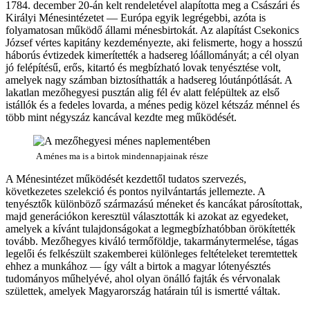
1784. december 20-án kelt rendeletével alapította meg a Császári és
Királyi Ménesintézetet — Európa egyik legrégebbi, azóta is
folyamatosan működő állami ménesbirtokát. Az alapítást Csekonics
József vértes kapitány kezdeményezte, aki felismerte, hogy a hosszú
háborús évtizedek kimerítették a hadsereg lóállományát; a cél olyan
jó felépítésű, erős, kitartó és megbízható lovak tenyésztése volt,
amelyek nagy számban biztosíthatták a hadsereg lóutánpótlását. A
lakatlan mezőhegyesi pusztán alig fél év alatt felépültek az első
istállók és a fedeles lovarda, a ménes pedig közel kétszáz ménnel és
több mint négyszáz kancával kezdte meg működését.
A ménes ma is a birtok mindennapjainak része
A Ménesintézet működését kezdettől tudatos szervezés,
következetes szelekció és pontos nyilvántartás jellemezte. A
tenyésztők különböző származású méneket és kancákat párosítottak,
majd generációkon keresztül választották ki azokat az egyedeket,
amelyek a kívánt tulajdonságokat a legmegbízhatóbban örökítették
tovább. Mezőhegyes kiváló termőföldje, takarmánytermelése, tágas
legelői és felkészült szakemberei különleges feltételeket teremtettek
ehhez a munkához — így vált a birtok a magyar lótenyésztés
tudományos műhelyévé, ahol olyan önálló fajták és vérvonalak
születtek, amelyek Magyarország határain túl is ismertté váltak.