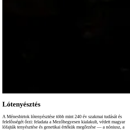
Lótenyésztés
A Ménesbirtok lótenyésztése több mint 240 év szakmai tudását és
felelősségét őrzi: feladata a Mezőhegyesen kialakult, védett magyar
lófajták tenyésztése és genetikai értékük megőrzése — a nóniusz, a