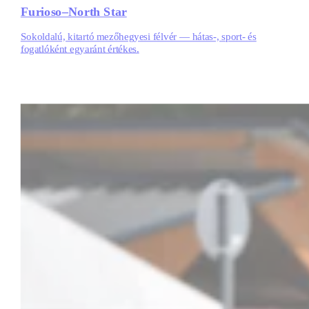
Furioso–North Star
Sokoldalú, kitartó mezőhegyesi félvér — hátas-, sport- és
fogatlóként egyaránt értékes.