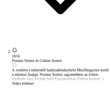
1816
Nonius Senior és Gidran Senior
A rosières-i ménesből hadizsákmányként Mezőhegyesre kerül
a nóniusz ősapja, Nonius Senior; ugyanebben az évben
vásárolja meg Fechtig báró Egyiptomban Gidran Seniort, a
gidrán fajta alapítóját.
Teljes történet