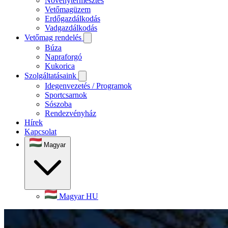
Növénytermesztés
Vetőmagüzem
Erdőgazdálkodás
Vadgazdálkodás
Vetőmag rendelés
Búza
Napraforgó
Kukorica
Szolgáltatásaink
Idegenvezetés / Programok
Sportcsarnok
Sószoba
Rendezvényház
Hírek
Kapcsolat
Magyar
Magyar
HU