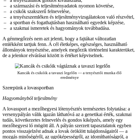
a tenyészállatok gondos kiválasztása,
a származási és teljesítményadatok nyomon követése,
a csikók szakszerű felnevelése,
a tenyészszemléken és teljesítményvizsgálatokon való részvétel,
a sportban és fogathajtásban használható egyedek képzése,
a szakmai ismeretek és hagyományok továbbadása.
A génmegőrzés nem azt jelenti, hogy a fajtákat változatlan
emlékként tartjuk fenn. A cél életképes, egészséges, használható
állományok tenyésztése, amelyek megőrzik történelmi karakterüket,
de a jelenkor elvárásai között is értéket képviselnek.
Kancák és csikóik a tavaszi legelőn — a tenyésztői munka élő
eredménye
Szerepünk a lovassportban
Hagyományból teljesítmény
A lovassport a mezőhegyesi lótenyésztés természetes folytatása: a
versenypályán válik igazán láthatóvá az a genetikai érték, szakmai
tudás, következetes felnevelés és gondos kiképzés, amely egy
mezőhegyesi ló mögött áll. A pályán szerzett tapasztalatok egyben
pontos visszajelzést adnak a lovak öröklött tulajdonságairól — a
mozgás minőségéről, az ugróképességről, az idomíthatóságról, a