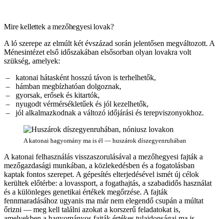
Mire kellettek a mezőhegyesi lovak?
A ló szerepe az elmúlt két évszázad során jelentősen megváltozott. A
Ménesintézet első időszakában elsősorban olyan lovakra volt
szükség, amelyek:
katonai hátasként hosszú távon is terhelhetők,
hámban megbízhatóan dolgoznak,
gyorsak, erősek és kitartók,
nyugodt vérmérsékletűek és jól kezelhetők,
jól alkalmazkodnak a változó időjárási és terepviszonyokhoz.
A katonai hagyomány ma is él — huszárok díszegyenruhában
A katonai felhasználás visszaszorulásával a mezőhegyesi fajták a
mezőgazdasági munkában, a közlekedésben és a fogatolásban
kaptak fontos szerepet. A gépesítés elterjedésével ismét új célok
kerültek előtérbe: a lovassport, a fogathajtás, a szabadidős használat
és a különleges genetikai értékek megőrzése. A fajták
fennmaradásához ugyanis ma már nem elegendő csupán a múltat
őrizni — meg kell találni azokat a korszerű feladatokat is,
amelyekben a hagyományos fajták értékes tulajdonságai ma is