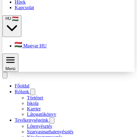
Hírek
Kapcsolat
HU
Magyar
HU
Menü
Főoldal
Rólunk
Történet
Iskola
Karrier
Látogatókönyv
Tevékenységeink
Lótenyésztés
Szarvasmarhatenyésztés