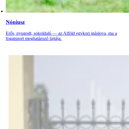
Nóniusz
Erős, nyugodt, sokoldalú — az Alföld egykori igáslova, ma a
fogatsport meghatározó fajtája.