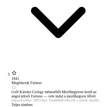
1841
Megérkezik Furioso
Gróf Károlyi György méneséből Mezőhegyesre kerül az
angol telivér Furioso — vele indul a mezőhegyesi félvér
kitenyésztése; 1852-ben Angliából érkezik a másik alapító,
North Star.
Teljes történet