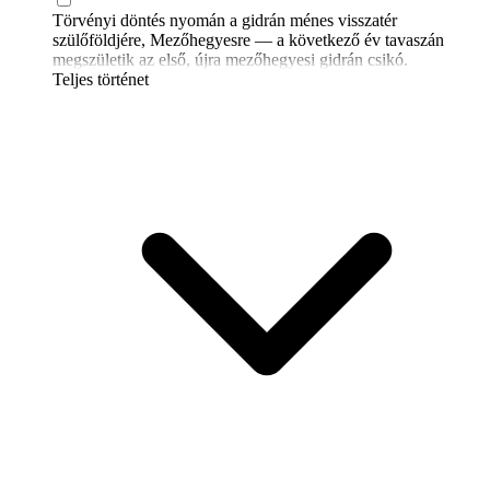
Törvényi döntés nyomán a gidrán ménes visszatér
szülőföldjére, Mezőhegyesre — a következő év tavaszán
megszületik az első, újra mezőhegyesi gidrán csikó.
Teljes történet