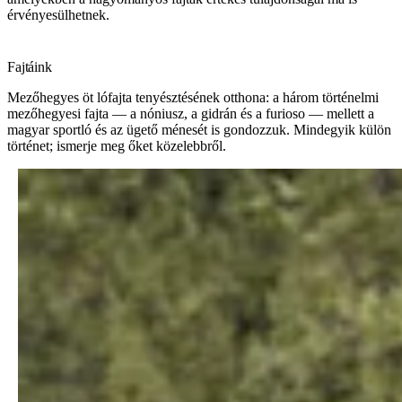
érvényesülhetnek.
Fajtáink
Mezőhegyes öt lófajta tenyésztésének otthona: a három történelmi
mezőhegyesi fajta — a nóniusz, a gidrán és a furioso — mellett a
magyar sportló és az ügető ménesét is gondozzuk. Mindegyik külön
történet; ismerje meg őket közelebbről.